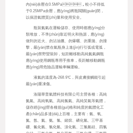
內(nèi)余壓在0.5MPa，較小不得低
于0.25MPa余壓，應(yīng)將瓶閥關(guān)閉，
以保證氣體質(zhì)量和使用安全。
瓶裝氦氣在運輸儲存、使用時都應(yīng)分
類堆放，不準(zhǔn)靠近明火和熱源，應(yīng)
做到勿近火、勿沾油臘、勿爆曬、勿重拋、勿撞
擊，嚴(yán)禁在氣瓶身上進(jìn)行引弧或電弧，
嚴(yán)禁野蠻裝卸，短距離移動高純氦氣鋼瓶
應(yīng)使用鋼瓶專用手推車，長距離移動鋼瓶
應(yīng)用危險品運輸車輛運輸。
液氦的溫度為-268.9℃，與皮膚接觸能引起
嚴(yán)重凍傷。
洛陽華普氣體科技有限公司主營各種：高純
氦氣、高純氧氣、高純氯氣、高純笑氣等氣體，
儲存經(jīng)營各種規(guī)格和純度的氣體化工
產(chǎn)品多達(dá)上百種，主要有：氫、氧、
氮、氬、氦、氨、氯、鍺烷、磷化氫、三甲基
硼、氟化氫、氯化氫、溴化氫、三氯氫硅、四氯